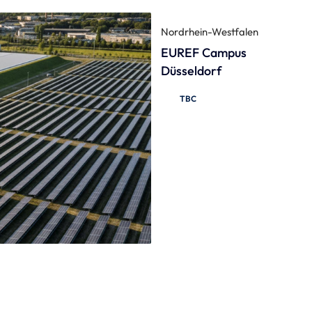
Nordrhein-Westfalen
EUREF Campus
Düsseldorf
TBC