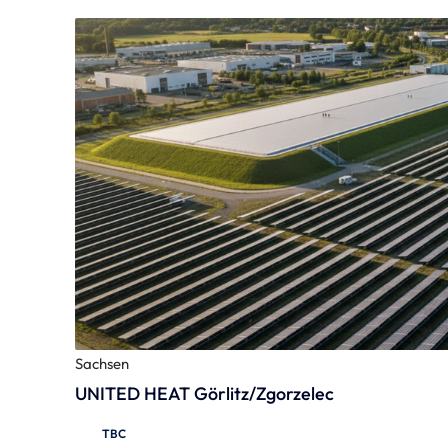
Sachsen
UNITED HEAT Görlitz/Zgorzelec
TBC