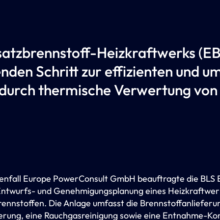
rsatzbrennstoff-Heizkraftwerks (
enden Schritt zur effizienten und 
urch thermische Verwertung von 
tenfall Europe PowerConsult GmbH beauftragte die BLS
 Entwurfs- und Genehmigungsplanung eines Heizkraftwer
rennstoffen. Die Anlage umfasst die Brennstoffanlieferu
erung, eine Rauchgasreinigung sowie eine Entnahme-Ko