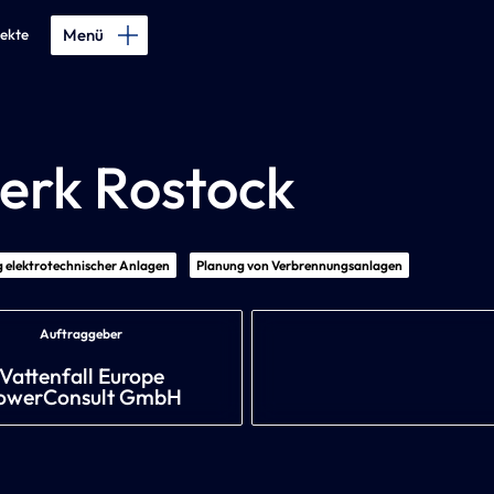
Menü
jekte
erk
Rostock
 elektrotechnischer Anlagen
Planung von Verbrennungsanlagen
Auftraggeber
Vattenfall Europe
owerConsult GmbH