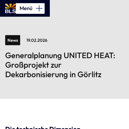
Menü
News
19.02.2026
Generalplanung
UNITED
HEAT:
Großprojekt
zur
Dekarbonisierung
in
Görlitz
Die technische Dimension