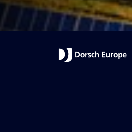
Leistungen
Unternehmen
Kompetenzen
Über Uns
Lösungen
BLS Globe
Projekte
Standorte