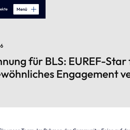
Menü
jekte
26
hnung
für
BLS:
EUREF-Star
wöhnliches
Engagement
ve