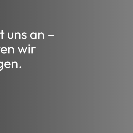
t uns an –
en wir
gen.