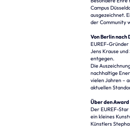
Besondere Ehre 
Campus Düsseldo
ausgezeichnet. E
der Community w
Von Berlin nach 
EUREF-Gründer Re
Jens Krause und 
entgegen.
Die Auszeichnung
nachhaltige Ener
vielen Jahren – 
aktuellen Stando
Über den Award
Der EUREF-Star i
ein kleines Kuns
Künstlers Stepha