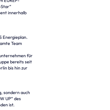
em EUREF-
-Star“
ent innerhalb
S Energieplan.
esamte Team
gsunternehmen für
ppe bereits seit
in bis hin zur
g, sondern auch
LOW UP“ des
den ist.