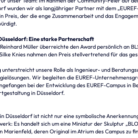
für unser Team: Im Rahmen der Community-Feier auf d
rf wurden wir als langjähriger Partner mit dem „EUREF
in Preis, der die enge Zusammenarbeit und das Engagem
ürdigt.
Düsseldorf: Eine starke Partnerschaft
inhard Müller überreichte den Award persönlich an BL
Silke Knies nahmen den Preis stellvertretend für das g
 unterstreicht unsere Rolle als Ingenieur- und Beratun
gielösungen. Wir begleiten die EUREF-Unternehmensgru
angefangen bei der Entwicklung des EUREF-Campus in Berl
rtgestaltung in Düsseldorf.
n Düsseldorf ist nicht nur eine symbolische Anerkennun
twerk: Es handelt sich um eine Miniatur der Skulptur „B
n Marienfeld, deren Original im Atrium des Campus zu fin