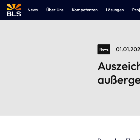
News
Über Uns
Kompetenzen
Lösungen
Pro
01.01.20
News
Auszeic
außerge